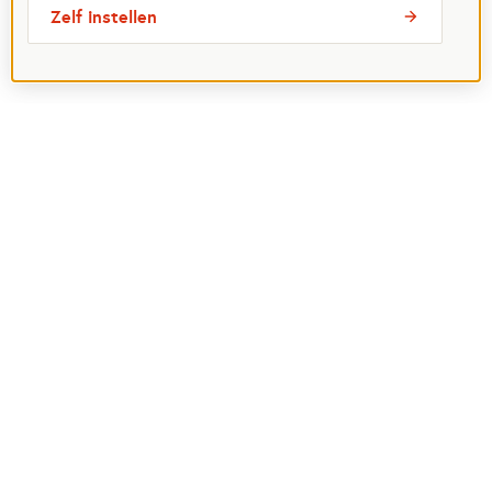
Zelf instellen
Over ons
Aanvragen
Beleid
Help mee
Contactinformatie
Volg ons