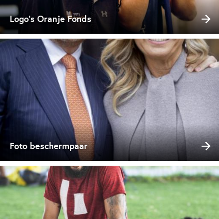
Logo's Oranje Fonds
Foto beschermpaar
Opent in een nieuwe tab