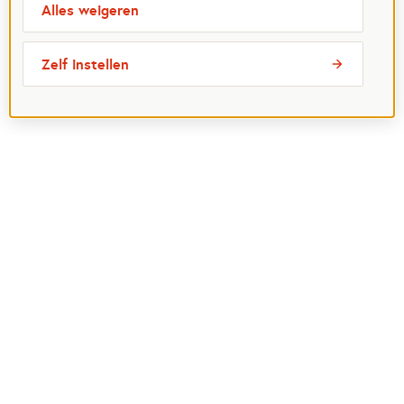
Alles weigeren
Zelf instellen
Over ons
Aanvragen
Beleid
Help mee
Contactinformatie