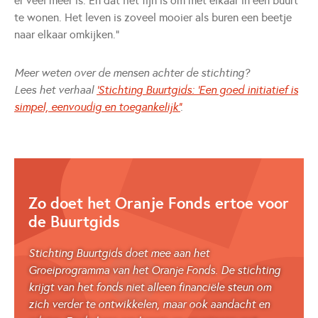
er veel meer is. En dat het fijn is om met elkaar in een buurt
te wonen. Het leven is zoveel mooier als buren een beetje
naar elkaar omkijken.”
Meer weten over de mensen achter de stichting?
Lees het verhaal
'Stichting Buurtgids: ‘Een goed initiatief is
simpel, eenvoudig en toegankelijk’'
.
Zo doet het Oranje Fonds ertoe voor
de Buurtgids
Stichting Buurtgids doet mee aan het
Groeiprogramma van het Oranje Fonds. De stichting
krijgt van het fonds niet alleen financiële steun om
zich verder te ontwikkelen, maar ook aandacht en