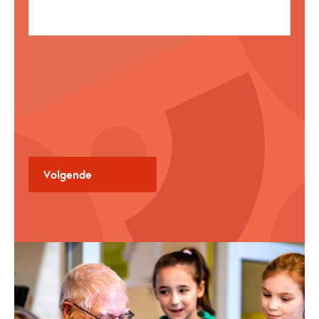
E-mailadres:
Als:
Privé Persoon
Organisatie
Volgende