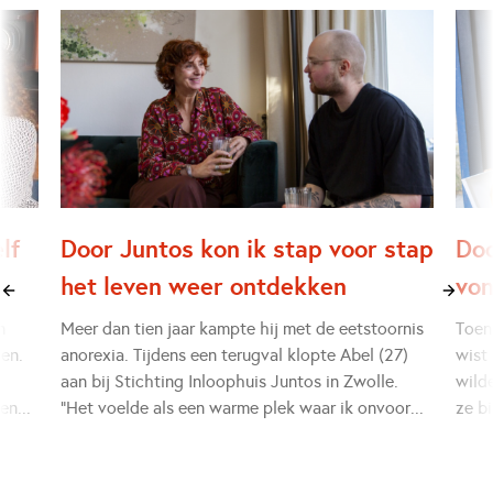
lf
Door Juntos kon ik stap voor stap
Doo
het leven weer ontdekken
von
n
Meer dan tien jaar kampte hij met de eetstoornis
Toen
gen.
anorexia. Tijdens een terugval klopte Abel (27)
wist
aan bij Stichting Inloophuis Juntos in Zwolle.
wilde
 en
...
“Het voelde als een warme plek waar ik onvoor
...
ze b