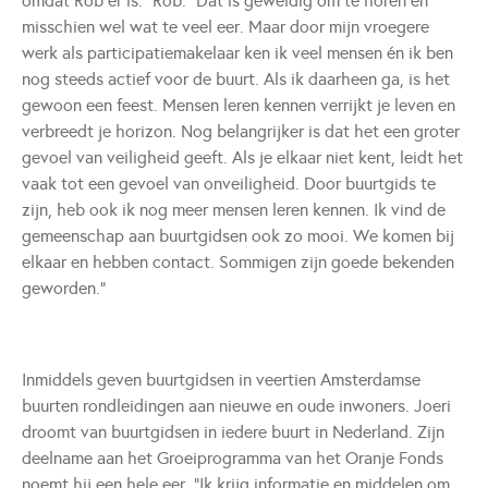
omdat Rob er is.” Rob: “Dat is geweldig om te horen en
misschien wel wat te veel eer. Maar door mijn vroegere
werk als participatiemakelaar ken ik veel mensen én ik ben
nog steeds actief voor de buurt. Als ik daarheen ga, is het
gewoon een feest. Mensen leren kennen verrijkt je leven en
verbreedt je horizon. Nog belangrijker is dat het een groter
gevoel van veiligheid geeft. Als je elkaar niet kent, leidt het
vaak tot een gevoel van onveiligheid. Door buurtgids te
zijn, heb ook ik nog meer mensen leren kennen. Ik vind de
gemeenschap aan buurtgidsen ook zo mooi. We komen bij
elkaar en hebben contact. Sommigen zijn goede bekenden
geworden.”
Inmiddels geven buurtgidsen in veertien Amsterdamse
buurten rondleidingen aan nieuwe en oude inwoners. Joeri
droomt van buurtgidsen in iedere buurt in Nederland. Zijn
deelname aan het Groeiprogramma van het Oranje Fonds
noemt hij een hele eer. “Ik krijg informatie en middelen om