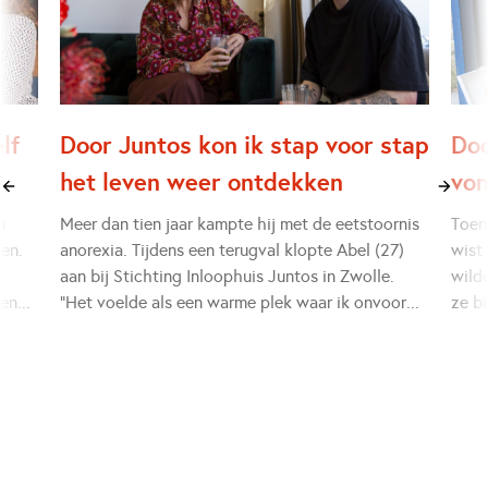
lf
Door Juntos kon ik stap voor stap
Doo
het leven weer ontdekken
von
n
Meer dan tien jaar kampte hij met de eetstoornis
Toen
gen.
anorexia. Tijdens een terugval klopte Abel (27)
wist
aan bij Stichting Inloophuis Juntos in Zwolle.
wilde
 en
...
“Het voelde als een warme plek waar ik onvoor
...
ze b