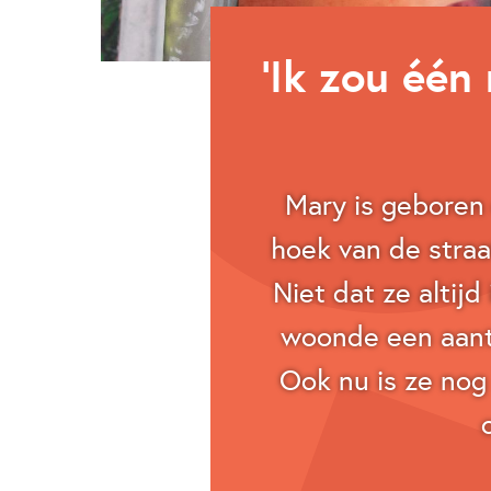
‘Ik zou één
Mary is geboren
hoek van de straa
Niet dat ze altij
woonde een aantal
Ook nu is ze nog 