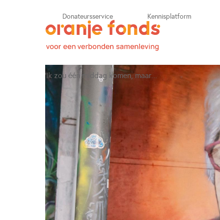
Opent in 
Donateursservice
Kennisplatform
‘Ik zou één middag komen, maar...