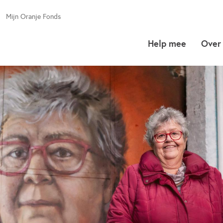
een nieuwe tab
Mijn Oranje Fonds
Help mee
Over
Hoe kan jij
Over het
meehelpen?
Fonds
Als vrijwilliger
Thema's 
programm
Als donateur
Cariben
Als partner
Over soci
initiatiev
Als sociaal
wij steun
initiatief