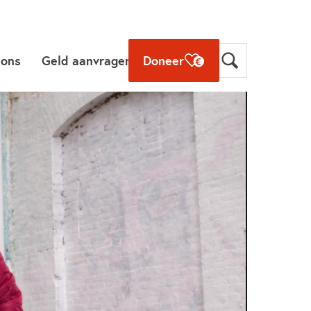
 ons
Geld aanvragen
Doneer
 Oranje
De projectcheck
Vraag geld aan
&
a's
Richtlijnen en
voorwaarden
Procedure en
ale
beoordeling
en die
en
Verantwoorden