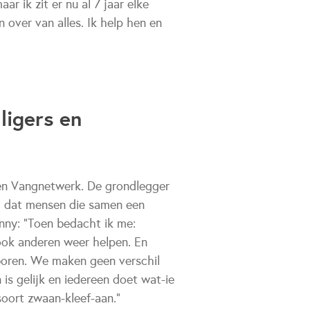
r ik zit er nu al 7 jaar elke
over van alles. Ik help hen en
ligers en
een Vangnetwerk. De grondlegger
ag dat mensen die samen een
enny: "Toen bedacht ik me:
ook anderen weer helpen. En
oren. We maken geen verschil
 is gelijk en iedereen doet wat-ie
soort zwaan-kleef-aan."