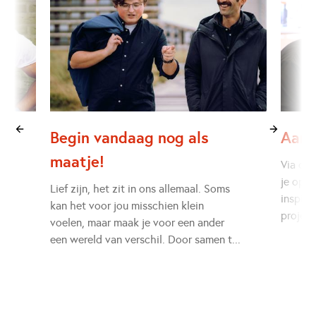
Begin vandaag nog als
Aanm
maatje!
ar
Via onz
je op 
Lief zijn, het zit in ons allemaal. Soms
inspire
kan het voor jou misschien klein
...
project
voelen, maar maak je voor een ander
een wereld van verschil. Door samen t
...